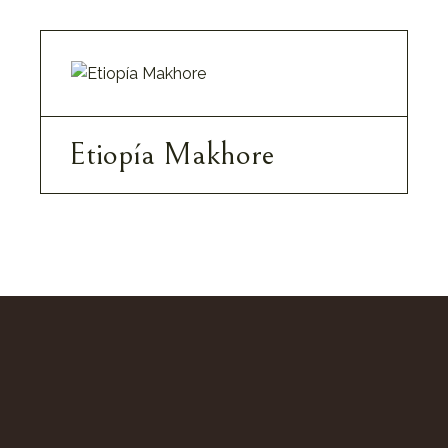
Etiopía Makhore
10,90
€