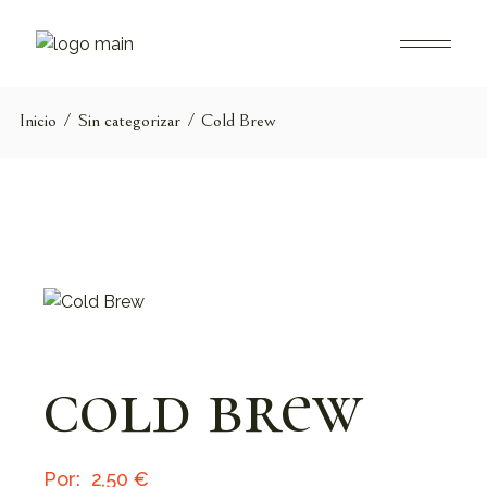
Saltar
al
contenido
Inicio
Sin categorizar
Cold Brew
cold brew
2,50
€